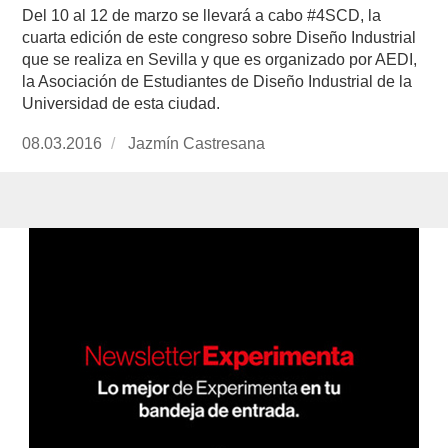
Del 10 al 12 de marzo se llevará a cabo #4SCD, la
cuarta edición de este congreso sobre Diseño Industrial
que se realiza en Sevilla y que es organizado por AEDI,
la Asociación de Estudiantes de Diseño Industrial de la
Universidad de esta ciudad.
Publicado
08.03.2016
https://www.experimenta.es/author/jazmin-
Jazmín Castresana
el
castresana/