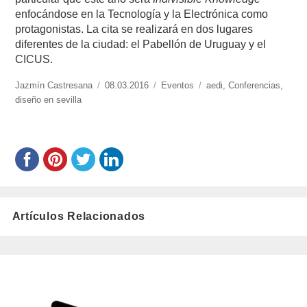
enfocándose en la Tecnología y la Electrónica como
protagonistas. La cita se realizará en dos lugares
diferentes de la ciudad: el Pabellón de Uruguay y el
CICUS.
https://www.experimenta.es/author/jazmin-
Jazmín Castresana
Publicado
08.03.2016
Categorías
Eventos
Etiquetas
aedi
,
Conferencias
,
castresana/
diseño en sevilla
el
Artículos Relacionados