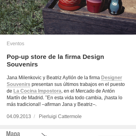
Eventos
Pop-up store de la firma Design
Souvenirs
Jana Milenkovic y Beatriz Ayllón de la firma
Designer
Souvenirs
presentan sus últimos trabajos en el puesto
de
La Cocina Impostora
, en el Mercado de Antón
Martín de Madrid. "En esta vida todo cambia, ¡hasta lo
más tradicional! –afirman Jana y Beatriz–.
Publicado
04.09.2013
https://www.experimenta.es/author/pierluigi-
Pierluigi Cattermole
el
cattermole/