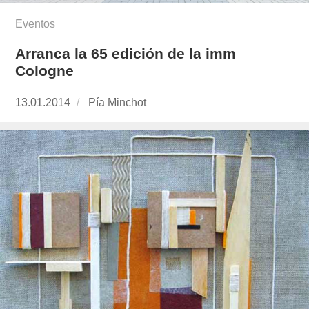
Eventos
Arranca la 65 edición de la imm
Cologne
Publicado
13.01.2014
https://www.experimenta.es/author/pia/
Pía Minchot
el