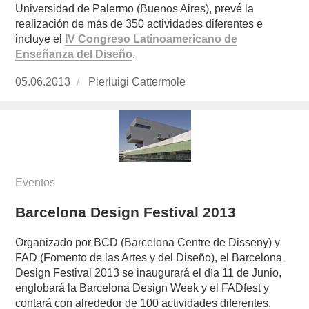
Universidad de Palermo (Buenos Aires), prevé la
realización de más de 350 actividades diferentes e
incluye el
IV Congreso Latinoamericano de
Enseñanza del Diseño
.
Publicado
05.06.2013
https://www.experimenta.es/author/pierluigi-
Pierluigi Cattermole
el
cattermole/
Eventos
Barcelona Design Festival 2013
Organizado por BCD (Barcelona Centre de Disseny) y
FAD (Fomento de las Artes y del Diseño), el Barcelona
Design Festival 2013 se inaugurará el día 11 de Junio,
englobará la Barcelona Design Week y el FADfest y
contará con alrededor de 100 actividades diferentes.