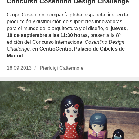
Concurso Cosentino Design Challenge
Grupo Cosentino, compañía global española líder en la
producción y distribución de superficies innovadoras
para el mundo de la arquitectura y el diseño, el
jueves,
19 de septiembre a las 11:30 horas
, presenta la 8ª
edición del Concurso Internacional
Cosentino Design
Challenge,
en CentroCentro, Palacio de Cibeles de
Madrid
.
Publicado
18.09.2013
https://www.experimenta.es/author/pierluigi-
Pierluigi Cattermole
el
cattermole/