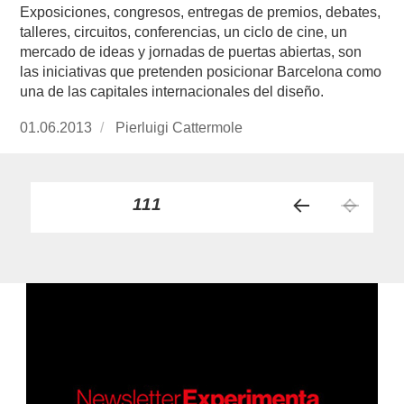
Exposiciones, congresos, entregas de premios, debates,
talleres, circuitos, conferencias, un ciclo de cine, un
mercado de ideas y jornadas de puertas abiertas, son
las iniciativas que pretenden posicionar Barcelona como
una de las capitales internacionales del diseño.
Publicado
01.06.2013
https://www.experimenta.es/author/pierluigi-
Pierluigi Cattermole
el
cattermole/
Paginación
PÁGINA
111
PÁGI
de
NA
ANT
entradas
ERIO
R