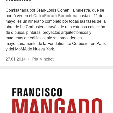
Comisariada por Jean-Louis Cohen, la muestra, que se
podrá ver en el
CaixaForum Barcelona
hasta el 11 de
mayo, es un itinerario completo por todas las fases de la
obra de Le Corbusier a través de una extensa colección
de dibujos, pinturas, proyectos arquitectónicos y
maquetas de edificios; piezas procedentes
mayoritariamente de la Fondation Le Corbusier en París
y del MoMA de Nueva York.
Publicado
27.01.2014
https://www.experimenta.es/author/pia/
Pía Minchot
el