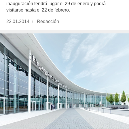
inauguración tendrá lugar el 29 de enero y podrá
visitarse hasta el 22 de febrero.
Publicado
22.01.2014
https://www.experimenta.es/author/redaccion/
Redacción
el