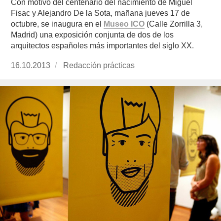
Con motivo del centenario del nacimiento de Miguel
Fisac y Alejandro De la Sota, mañana jueves 17 de
octubre, se inaugura en el
Museo ICO
(Calle Zorrilla 3,
Madrid) una exposición conjunta de dos de los
arquitectos españoles más importantes del siglo XX.
Publicado
16.10.2013
https://www.experimenta.es/author/redaccion-
Redacción prácticas
el
practicas/