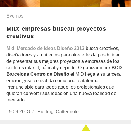
Eventos
MID: empresas buscan proyectos
creativos
Mid, Mercado de Ideas Diseño 2013
busca creativos,
diseñadores y arquitectos para ofrecerles la posibilidad
de presentar sus mejores proyectos a empresas de los
sectores infantil, hábitat y deporte. Organizado por
BCD
Barcelona Centro de Diseño
el MID llega a su tercera
edición, y se consolida como una plataforma
irrenunciable para todos aquellos profesionales que
quieran convertir sus ideas en una nueva realidad de
mercado.
Publicado
19.09.2013
https://www.experimenta.es/author/pierluigi-
Pierluigi Cattermole
el
cattermole/