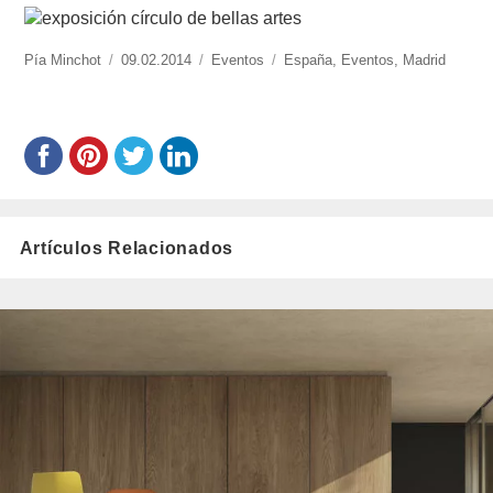
https://www.experimenta.es/author/pia/
Pía Minchot
Publicado
09.02.2014
Categorías
Eventos
Etiquetas
España
,
Eventos
,
Madrid
el
Artículos Relacionados