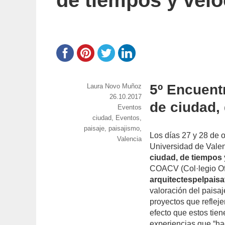
de tiempos y vel
5º Encuentr
https://www.experimenta.es/author/laura-
Laura Novo Muñoz
novo-
Publicado
26.10.2017
de ciudad,
munoz/
el
Categorías
Eventos
Etiquetas
ciudad
,
Eventos
,
paisaje
,
paisajismo
,
Los días 27 y 28 de o
Valencia
Universidad de Vale
ciudad, de tiempos
COACV (Col·legio Ofi
arquitectespelpaisa
valoración del paisaje
proyectos que refleje
efecto que estos tien
experiencias que “ha