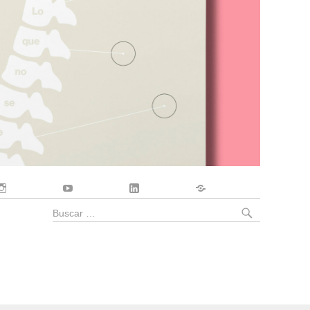
Instagram
YouTube
LinkedIn
Contacto
BUSCA
Buscar
por: