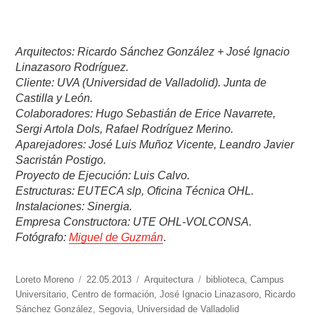
Arquitectos: Ricardo Sánchez González + José Ignacio
Linazasoro Rodríguez.
Cliente: UVA (Universidad de Valladolid). Junta de
Castilla y León.
Colaboradores: Hugo Sebastián de Erice Navarrete,
Sergi Artola Dols, Rafael Rodríguez Merino.
Aparejadores: José Luis Muñoz Vicente, Leandro Javier
Sacristán Postigo.
Proyecto de Ejecución: Luis Calvo.
Estructuras: EUTECA slp, Oficina Técnica OHL.
Instalaciones: Sinergia.
Empresa Constructora: UTE OHL-VOLCONSA.
Fotógrafo:
Miguel de Guzmán
.
https://www.experimenta.es/author/Loreto%20Moreno/
Loreto Moreno
Publicado
22.05.2013
Categorías
Arquitectura
Etiquetas
biblioteca
,
Campus
Universitario
,
Centro de formación
el
,
José Ignacio Linazasoro
,
Ricardo
Sánchez González
,
Segovia
,
Universidad de Valladolid