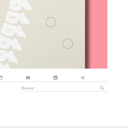
Instagram
YouTube
LinkedIn
Contacto
BUSCA
Buscar
por: