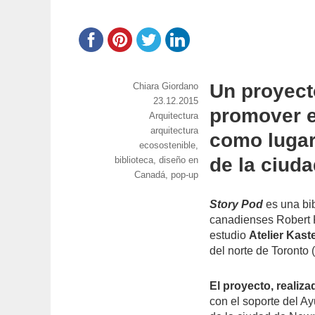
Un proyect
https://www.experimenta.es/author/chiara-
Chiara Giordano
giordano/
Publicado
23.12.2015
promover e
Categorías
Arquitectura
el
Etiquetas
arquitectura
como lugar
ecosostenible
,
de la ciud
biblioteca
,
diseño en
Canadá
,
pop-up
Story Pod
es una bi
canadienses Robert K
estudio
Atelier Kast
del norte de Toronto
El proyecto, realiz
con el soporte del Ay