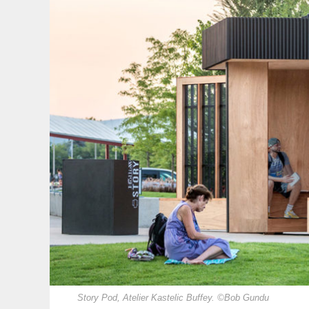
Story Pod, Atelier Kastelic Buffey. ©Bob Gundu