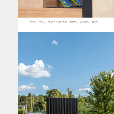
Story Pod, Atelier Kastelic Buffey. ©Bob Gundu