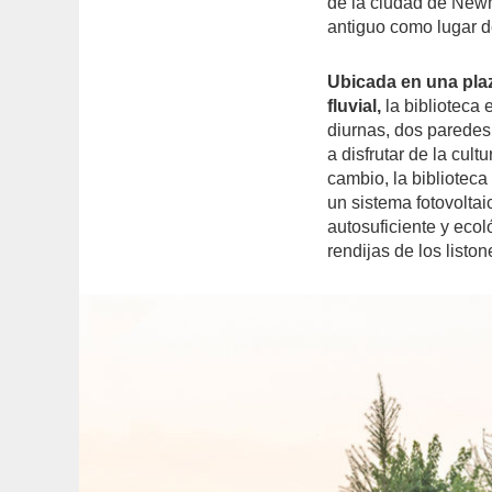
de la ciudad de Newm
antiguo como lugar d
Ubicada en una plaz
fluvial,
la biblioteca 
diurnas, dos paredes
a disfrutar de la cult
cambio, la biblioteca
un sistema fotovoltai
autosuficiente y ecol
rendijas de los list