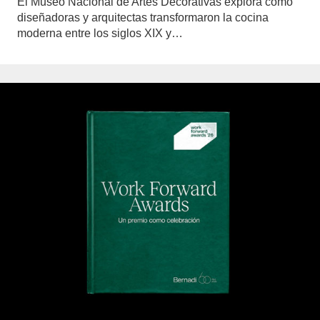
El Museo Nacional de Artes Decorativas explora cómo
diseñadoras y arquitectas transformaron la cocina
moderna entre los siglos XIX y…