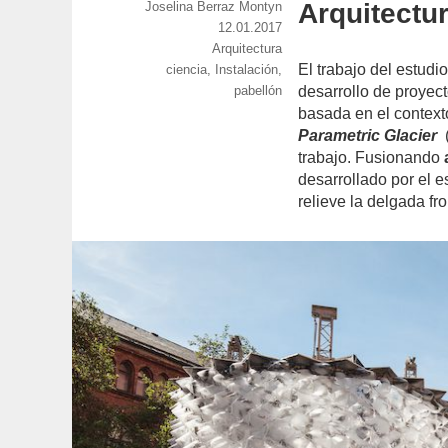
Arquitectu
https://www.experimenta.es/author/joselina-
Joselina Berraz Montyn
berraz-
Publicado
12.01.2017
montyn/
Categorías
Arquitectura
el
El trabajo del estudi
Etiquetas
ciencia
,
Instalación
,
pabellón
desarrollo de proyec
basada en el contexto
Parametric Glacier
(
trabajo. Fusionando
desarrollado por el 
relieve la delgada fr