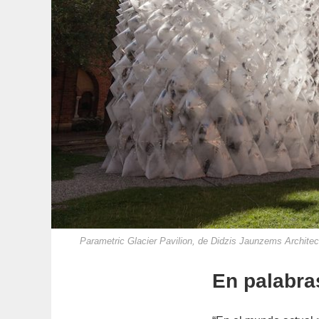
Parametric Glacier Pavilion, de Didzis Jaunzems Architec
En palabra