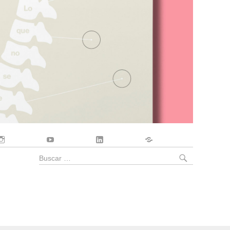
Instagram
YouTube
LinkedIn
Contacto
BUSCA
Buscar
por: