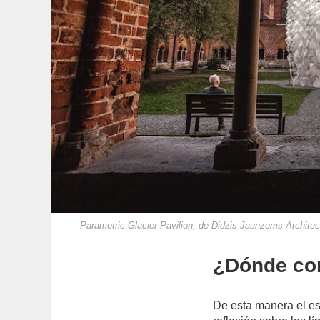
Parametric Glacier Pavilion, de Didzis Jaunzems Architec
¿Dónde com
De esta manera el es