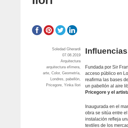
Ilori
Influencia
https://www.experimenta.es/author/soledad-
Soledad Gherardi
gherardi/
Publicado
07.08.2019
Categorías
Arquitectura
el
Fundada por
Sir Fra
Etiquetas
arquitectura efímera
,
arte
,
Color
,
Geometría
,
acceso público en Lo
Londres
,
pabellón
,
reafirma las bases d
Pricegore
,
Yinka Ilori
un pabellón al aire l
Pricegore y el artist
Inaugurada
en el ma
obra se s
itúa entre e
instalación refleja u
textiles de los merc