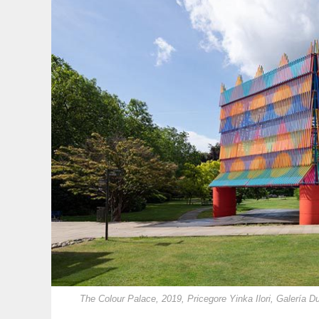
The Colour Palace, 2019, Pricegore Yinka Ilori, Galería D