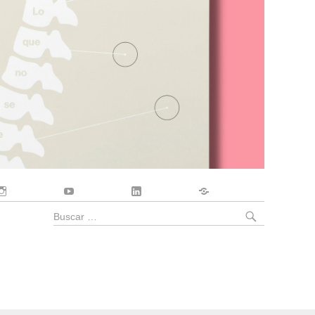
Instagram
YouTube
LinkedIn
Contacto
BUSCA
Buscar
por: