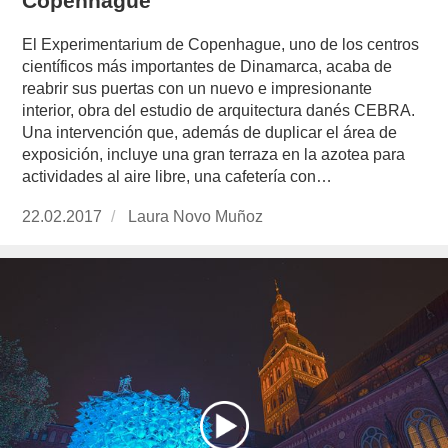
Copenhague
El Experimentarium de Copenhague, uno de los centros
científicos más importantes de Dinamarca, acaba de
reabrir sus puertas con un nuevo e impresionante
interior, obra del estudio de arquitectura danés CEBRA.
Una intervención que, además de duplicar el área de
exposición, incluye una gran terraza en la azotea para
actividades al aire libre, una cafetería con…
Publicado
22.02.2017
https://www.experimenta.es/author/laura-
Laura Novo Muñoz
el
novo-
munoz/