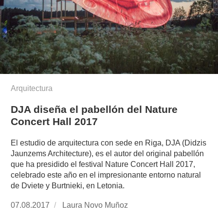
Arquitectura
DJA diseña el pabellón del Nature
Concert Hall 2017
El estudio de arquitectura con sede en Riga, DJA (Didzis
Jaunzems Architecture), es el autor del original pabellón
que ha presidido el festival Nature Concert Hall 2017,
celebrado este año en el impresionante entorno natural
de Dviete y Burtnieki, en Letonia.
Publicado
07.08.2017
https://www.experimenta.es/author/laura-
Laura Novo Muñoz
el
novo-