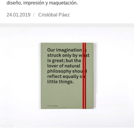
diseño, impresión y maquetación.
Publicado
24.01.2019
https://www.experimenta.es/author/cristobal-
Cristóbal Páez
el
paez/