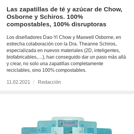
Las zapatillas de té y azúcar de Chow,
Osborne y Schiros. 100%
compostables, 100% disruptoras
Los diseñadores Dao-Yi Chow y Maxwell Osborne, en
estrecha colaboración con la Dra. Theanne Schiros,
especializada en nuevos materiales (2D, inteligentes,
biofabricables,…), han conseguido dar un paso más allá
y crear, no solo una zapatillas completamente
reciclables, sino 100% compostables.
Publicado
11.02.2021
https://www.experimenta.es/author/redaccion/
Redacción
el