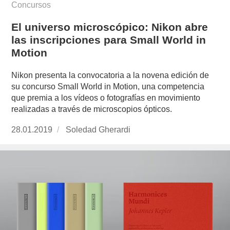
Concursos
El universo microscópico: Nikon abre
las inscripciones para Small World in
Motion
Nikon presenta la convocatoria a la novena edición de
su concurso Small World in Motion, una competencia
que premia a los vídeos o fotografías en movimiento
realizadas a través de microscopios ópticos.
Publicado
28.01.2019
https://www.experimenta.es/author/soledad-
Soledad Gherardi
el
gherardi/