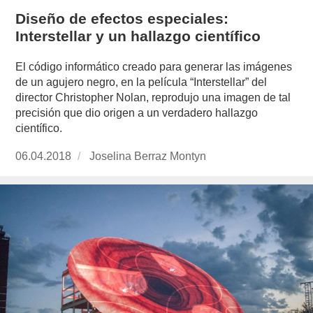
Diseño de efectos especiales:
Interstellar y un hallazgo científico
El código informático creado para generar las imágenes
de un agujero negro, en la película “Interstellar” del
director Christopher Nolan, reprodujo una imagen de tal
precisión que dio origen a un verdadero hallazgo
científico.
Publicado
06.04.2018
https://www.experimenta.es/author/joselina-
Joselina Berraz Montyn
el
berraz-
montyn/