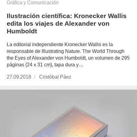
Gráfica y Comunicación
Ilustración científica: Kronecker Wallis
edita los viajes de Alexander von
Humboldt
La editorial independiente Kronecker Wallis es la
responsable de Illustrating Nature. The World Through
the Eyes of Alexander von Humboldt, un volumen de 295
páginas (24 x 31 cm), tapa dura y…
Publicado
27.09.2018
https://www.experimenta.es/author/cristobal-
Cristóbal Páez
el
paez/