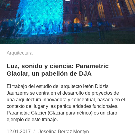
Arquitectura
Luz, sonido y ciencia: Parametric
Glaciar, un pabellón de DJA
El trabajo del estudio del arquitecto letón Didzis
Jaunzems se centra en el desarrollo de proyectos de
una arquitectura innovadora y conceptual, basada en el
contexto del lugar y las particularidades funcionales.
Parametric Glacier (Glaciar paramétrico) es un claro
ejemplo de este trabajo.
Publicado
12.01.2017
https://www.experimenta.es/author/joselina-
Joselina Berraz Montyn