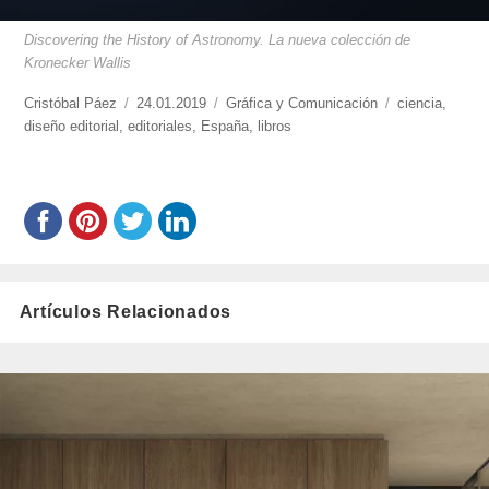
Discovering the History of Astronomy. La nueva colección de
Kronecker Wallis
https://www.experimenta.es/author/cristobal-
Cristóbal Páez
Publicado
24.01.2019
Categorías
Gráfica y Comunicación
Etiquetas
ciencia
,
paez/
diseño editorial
,
editoriales
el
,
España
,
libros
Artículos Relacionados