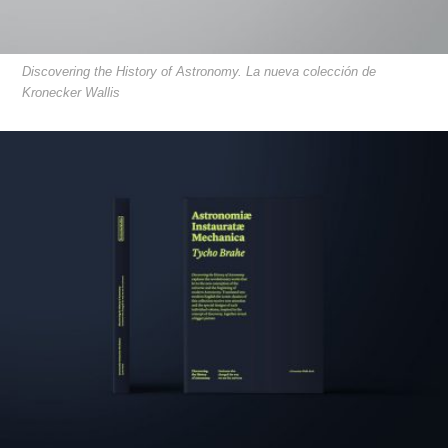
Discovering the History of Astronomy. La nueva colección de
Kronecker Wallis