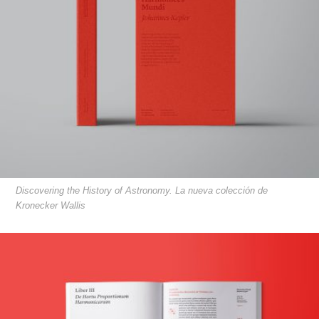
Discovering the History of Astronomy. La nueva colección de
Kronecker Wallis