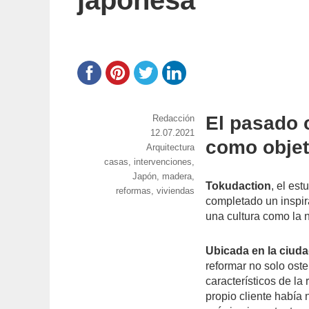
japonesa
El pasado c
https://www.experimenta.es/author/red
Redacción
Publicado
12.07.2021
como objet
Categorías
Arquitectura
el
Etiquetas
casas
,
intervenciones
,
Japón
,
madera
,
Tokudaction
, el es
reformas
,
viviendas
completado un inspir
una cultura como la 
Ubicada en la ciuda
reformar no solo ost
característicos de la
propio cliente había 