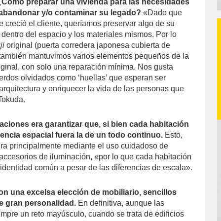
¿Cómo preparar una vivienda para las necesidades
abandonar y/o contaminar su legado?
«Dado que
e creció el cliente, queríamos preservar algo de su
 dentro del espacio y los materiales mismos. Por lo
ji
original (puerta corredera japonesa cubierta de
y también mantuvimos varios elementos pequeños de la
iginal, con solo una reparación mínima. Nos gusta
erdos olvidados como ‘huellas’ que esperan ser
arquitectura y enriquecer la vida de las personas que
 Tokuda.
aciones era garantizar que, si bien cada habitación
riencia espacial fuera la de un todo continuo.
Esto,
ra principalmente mediante el uso cuidadoso de
y accesorios de iluminación, «por lo que cada habitación
identidad común a pesar de las diferencias de escala».
on una excelsa elección de mobiliario, sencillos
e gran personalidad.
En definitiva, aunque las
mpre un reto mayúsculo, cuando se trata de edificios