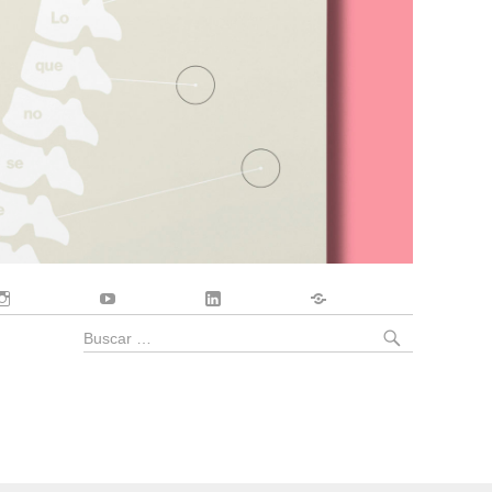
Instagram
YouTube
LinkedIn
Contacto
BUSCA
Buscar
por: