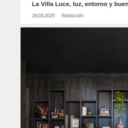
La Villa Luce, luz, entorno y bu
28.03.2025
Publicado
Redacción
https://www.experimenta.es/aut
el