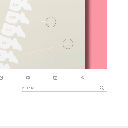
Instagram
YouTube
LinkedIn
Contacto
BUSCA
Buscar
por: