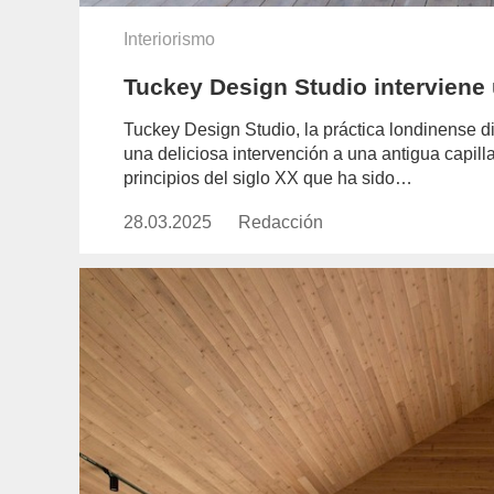
Interiorismo
Tuckey Design Studio interviene u
Tuckey Design Studio, la práctica londinense d
una deliciosa intervención a una antigua capil
principios del siglo XX que ha sido…
28.03.2025
Publicado
Redacción
https://www.experimenta.es/aut
el