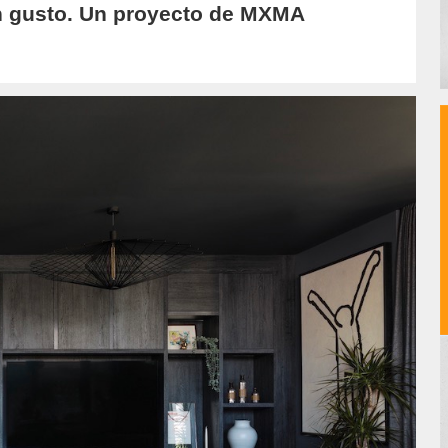
en gusto. Un proyecto de MXMA
hor/redaccion/