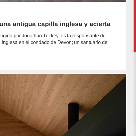
na antigua capilla inglesa y acierta
irigida por Jonathan Tuckey, es la responsable de
la inglesa en el condado de Devon; un santuario de
hor/redaccion/