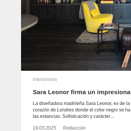
Interiorismo
Sara Leonor firma un impresiona
La diseñadora madrileña Sara Leonor, ex de la 
corazón de Londres donde el color negro se ha
las estancias. Sofisticación y carácter…
19.03.2025
Publicado
Redacción
https://www.experimenta.es/aut