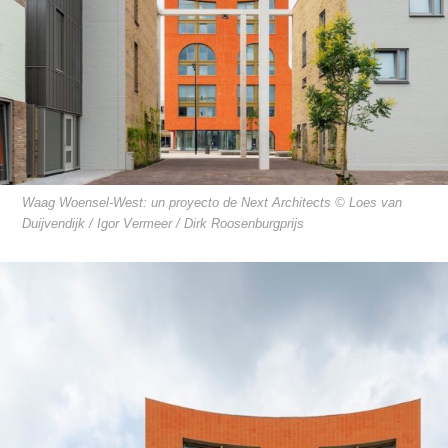
Waag Woensel-West: un proyecto de Next Architects © Loes van
Duijvendijk / Igor Vermeer / Dirk Roosenburgprijs