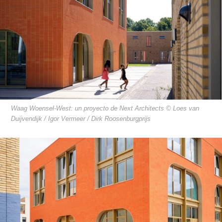
Waag Woensel-West: un proyecto de Next Architects © Loes van
Duijvendijk / Igor Vermeer / Dirk Roosenburgprijs