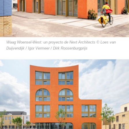
Waag Woensel-West: un proyecto de Next Architects © Loes van
Duijvendijk / Igor Vermeer / Dirk Roosenburgprijs