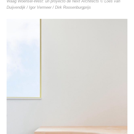
Waag Woensel-West: un proyecto de Next Architects © Loes van
Duijvendijk / Igor Vermeer / Dirk Roosenburgprijs