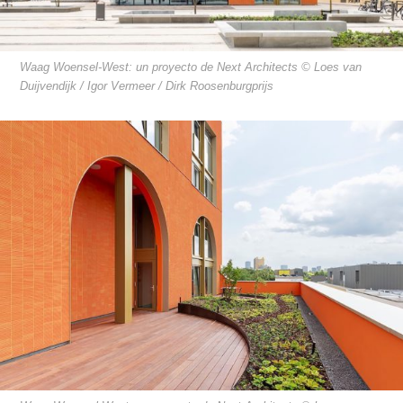
Waag Woensel-West: un proyecto de Next Architects © Loes van
Duijvendijk / Igor Vermeer / Dirk Roosenburgprijs