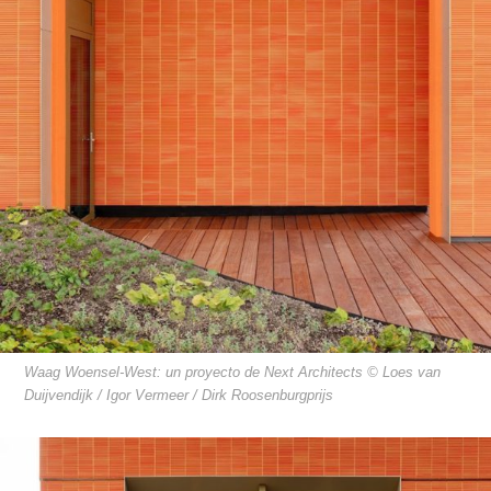
Waag Woensel-West: un proyecto de Next Architects © Loes van
Duijvendijk / Igor Vermeer / Dirk Roosenburgprijs