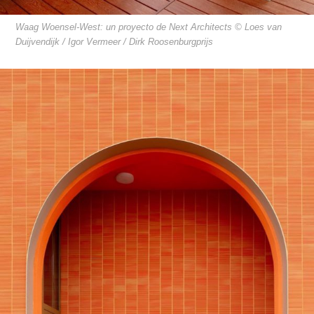
Waag Woensel-West: un proyecto de Next Architects © Loes van
Duijvendijk / Igor Vermeer / Dirk Roosenburgprijs