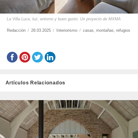
La Villa Luce, luz, entorno y buen gusto. Un proyecto de MXMA
https://www.experimenta.es/author/redaccion/
Redacción
Publicado
28.03.2025
Categorías
Interiorismo
Etiquetas
casas
,
montañas
,
refugios
el
Artículos Relacionados