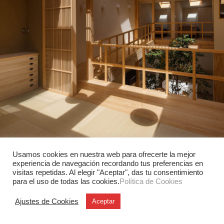
Usamos cookies en nuestra web para ofrecerte la mejor
Tradición y vanguardia en House in Kyoto, un proyecto de 07BEACH.
experiencia de navegación recordando tus preferencias en
visitas repetidas. Al elegir "Aceptar", das tu consentimiento
© Yosuke Ohtake
para el uso de todas las cookies.
Política de Cookies
Ajustes de Cookies
Aceptar