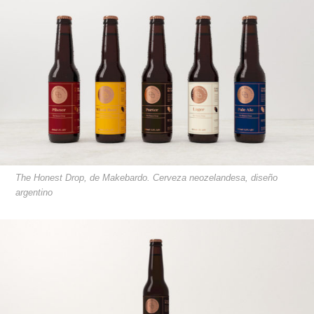
The Honest Drop, de Makebardo. Cerveza neozelandesa, diseño
argentino