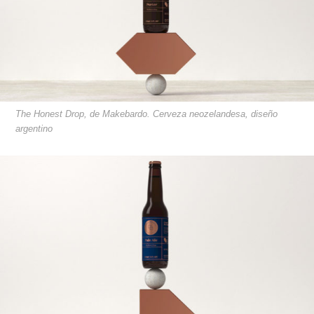
The Honest Drop, de Makebardo. Cerveza neozelandesa, diseño
argentino