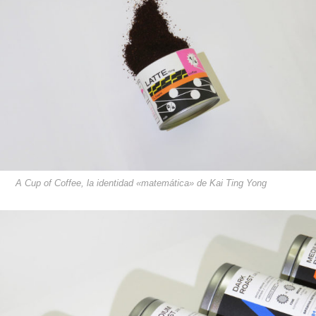
A Cup of Coffee, la identidad «matemática» de Kai Ting Yong