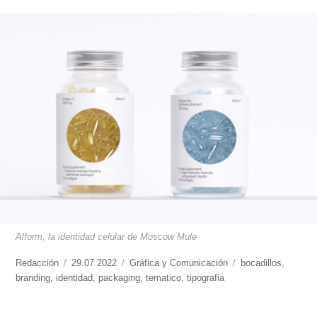
Alform, la identidad celular de Moscow Mule
https://www.experimenta.es/author/redaccion/
Redacción
Publicado
29.07.2022
Categorías
Gráfica y Comunicación
Etiquetas
bocadillos
,
branding
,
identidad
el
,
packaging
,
tematico
,
tipografia