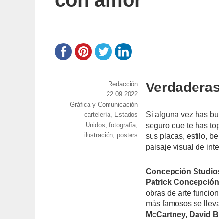
con amor
Verdaderas
https://www.experimenta.es/author/red
Redacción
Publicado
22.09.2022
Categorías
Gráfica y Comunicación
el
Si alguna vez has bu
Etiquetas
cartelería
,
Estados
Unidos
,
fotografía
,
seguro que te has to
ilustración
,
posters
sus placas, estilo, b
paisaje visual de int
Concepción Studios
Patrick Concepció
obras de arte funcion
más famosos se llev
McCartney, David Bo