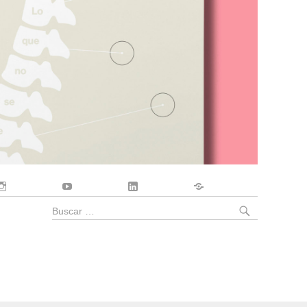
Instagram
YouTube
LinkedIn
Contacto
BUSCA
Buscar
por: