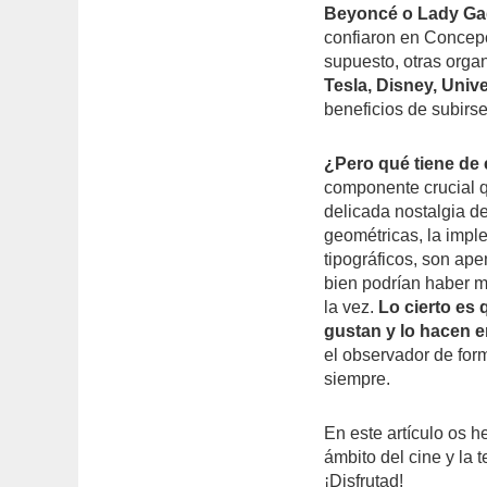
Beyoncé o Lady G
confiaron en Concepc
supuesto, otras orga
Tesla, Disney, Unive
beneficios de subirse
¿Pero qué tiene de 
componente crucial q
delicada nostalgia de
geométricas, la impl
tipográficos, son a
bien podrían haber m
la vez.
Lo cierto es
gustan y lo hacen e
el observador de for
siempre.
En este artículo os h
ámbito del cine y la 
¡Disfrutad!