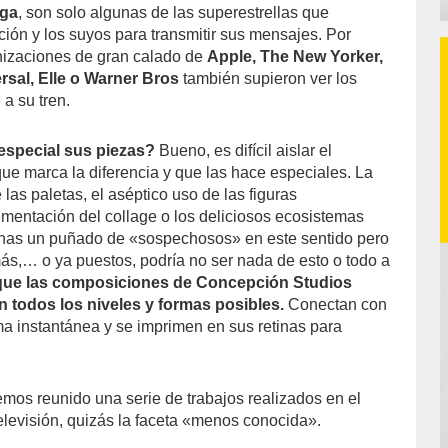
aga
, son solo algunas de las superestrellas que
ión y los suyos para transmitir sus mensajes. Por
nizaciones de gran calado de
Apple, The New Yorker,
rsal, Elle o Warner Bros
también supieron ver los
 a su tren.
especial sus piezas?
Bueno, es difícil aislar el
ue marca la diferencia y que las hace especiales. La
 las paletas, el aséptico uso de las figuras
ementación del collage o los deliciosos ecosistemas
penas un puñado de «sospechosos» en este sentido pero
ás,… o ya puestos, podría no ser nada de esto o todo a
 que las composiciones de Concepción Studios
n todos los niveles y formas posibles.
Conectan con
ma instantánea y se imprimen en sus retinas para
emos reunido una serie de trabajos realizados en el
televisión, quizás la faceta «menos conocida».