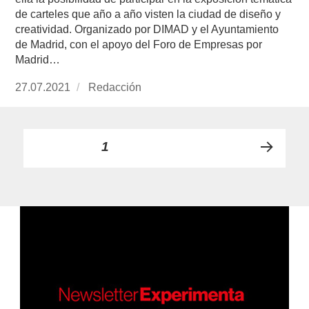
de carteles que año a año visten la ciudad de diseño y
creatividad. Organizado por DIMAD y el Ayuntamiento
de Madrid, con el apoyo del Foro de Empresas por
Madrid…
Publicado
27.07.2021
https://www.experimenta.es/author/redaccion/
Redacción
el
Paginación
PÁGINA
1
PRÓ
de
XIMA
PÁGI
entradas
NA