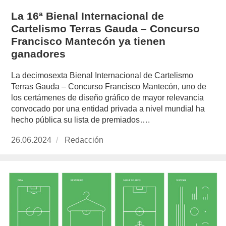
La 16ª Bienal Internacional de
Cartelismo Terras Gauda – Concurso
Francisco Mantecón ya tienen
ganadores
La decimosexta Bienal Internacional de Cartelismo
Terras Gauda – Concurso Francisco Mantecón, uno de
los certámenes de diseño gráfico de mayor relevancia
convocado por una entidad privada a nivel mundial ha
hecho pública su lista de premiados….
Publicado
26.06.2024
https://www.experimenta.es/author/redaccion/
Redacción
el