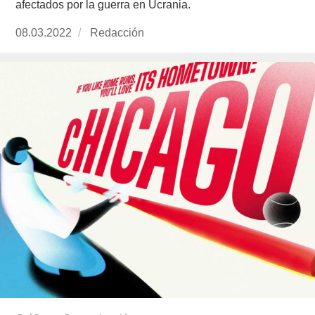
afectados por la guerra en Ucrania.
Publicado
08.03.2022
https://www.experimenta.es/author/redaccion/
Redacción
el