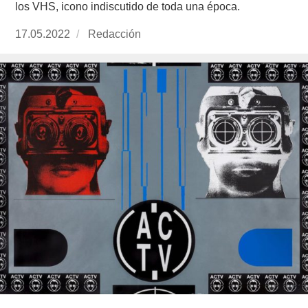
los VHS, icono indiscutido de toda una época.
Publicado
17.05.2022
https://www.experimenta.es/author/redaccion/
Redacción
el