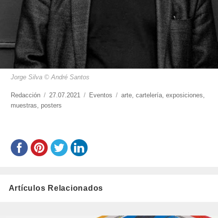
Jorge Silva © André Santos
https://www.experimenta.es/author/redaccion/
Redacción
Publicado
27.07.2021
Categorías
Eventos
Etiquetas
arte
,
cartelería
,
exposiciones
,
muestras
,
posters
el
Artículos Relacionados