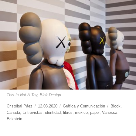
This Is Not A Toy, Blok Design.
https://www.experimenta.es/author/cristobal-
Cristóbal Páez
Publicado
12.03.2020
Categorías
Gráfica y Comunicación
Etiquetas
Block
,
paez/
Canada
,
Entrevistas
el
,
identidad
,
libros
,
mexico
,
papel
,
Vanessa
Eckstein