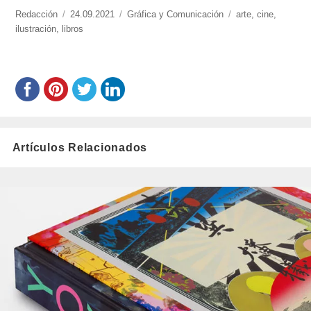
https://www.experimenta.es/author/redaccion/
Redacción
Publicado
24.09.2021
Categorías
Gráfica y Comunicación
Etiquetas
arte
,
cine
,
ilustración
,
libros
el
Artículos Relacionados