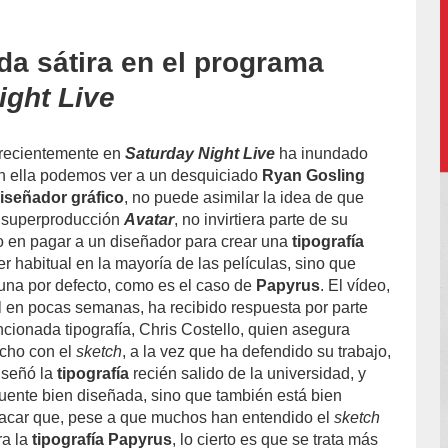
da sátira en el programa
ight Live
 recientemente en
Saturday Night Live
ha inundado
En ella podemos ver a un desquiciado
Ryan Gosling
iseñador gráfico
, no puede asimilar la idea de que
a superproducción
Avatar
, no invirtiera parte de su
o en pagar a un diseñador para crear una
tipografía
r habitual en la mayoría de las películas, sino que
una por defecto, como es el caso de
Papyrus
. El vídeo,
l en pocas semanas, ha recibido respuesta por parte
ncionada tipografía, Chris Costello, quien asegura
ucho con el
sketch
, a la vez que ha defendido su trabajo,
señó la
tipografía
recién salido de la universidad, y
fuente bien diseñada, sino que también está bien
acar que, pese a que muchos han entendido el
sketch
ra la
tipografía Papyrus
, lo cierto es que se trata más