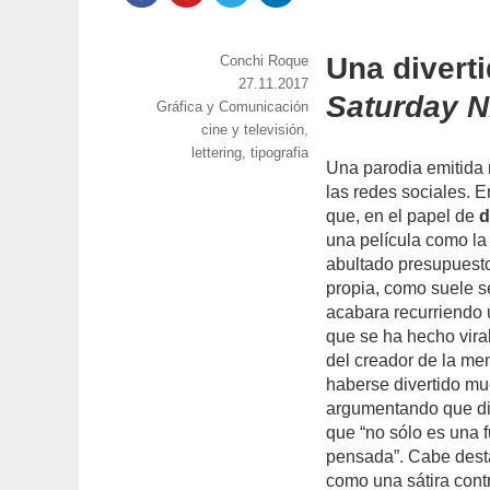
Una diverti
https://www.experimenta.es/author/conchi-
Conchi Roque
roque/
Publicado
27.11.2017
Saturday N
Categorías
Gráfica y Comunicación
el
Etiquetas
cine y televisión
,
lettering
,
tipografia
Una parodia emitida
las redes sociales. 
que, en el papel de
d
una película como l
abultado presupuest
propia, como suele se
acabara recurriendo 
que se ha hecho vira
del creador de la me
haberse divertido m
argumentando que di
que “no sólo es una 
pensada”. Cabe dest
como una sátira cont