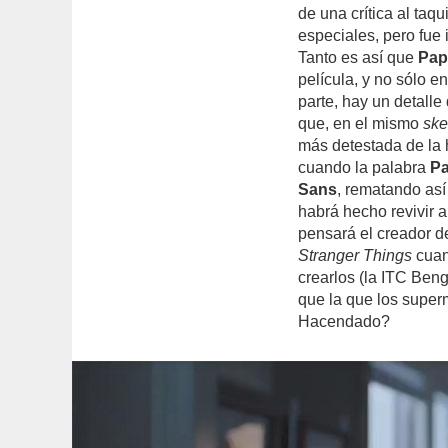
de una crítica al taqu
especiales, pero fue 
Tanto es así que
Pap
película, y no sólo en
parte, hay un detall
que, en el mismo
ske
más detestada de la hi
cuando la palabra
P
Sans
, rematando as
habrá hecho revivir 
pensará el creador de
Stranger Things
cuan
crearlos (la ITC Ben
que la que los supe
Hacendado?