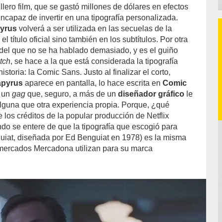
illero film, que se gastó millones de dólares en efectos
incapaz de invertir en una tipografía personalizada.
yrus
volverá a ser utilizada en las secuelas de la
 el título oficial sino también en los subtítulos. Por otra
e del que no se ha hablado demasiado, y es el guiño
tch
, se hace a la que está considerada la tipografía
storia: la Comic Sans. Justo al finalizar el corto,
apyrus
aparece en pantalla, lo hace escrita en
Comic
í un
gag
que, seguro, a más de un
diseñador gráfico
le
alguna que otra experiencia propia. Porque, ¿qué
 los créditos de la popular producción de Netflix
do se entere de que la tipografía que escogió para
guiat, diseñada por Ed Benguiat en 1978) es la misma
rmercados Mercadona utilizan para su marca