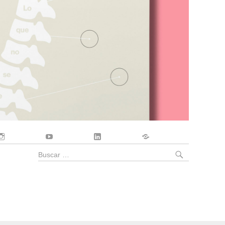
Instagram
YouTube
LinkedIn
Contacto
BUSCA
Buscar
por: