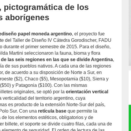
, pictogramática de los
s aborígenes
ediseño papel moneda argentino
, el proyecto fue
e del Taller de Diseño IV Cátedra Gorodischer, FADU
o durante el primer semestre de 2015. Para el diseño,
lda Martini seleccionaron la fauna, bioma y flora
de las seis regiones en las que se divide Argentina
,
ía de sus pueblos nativos. A cada una de las regiones
or, de acuerdo a su disposición de Norte a Sur, en
oroeste ($2), Chaco ($5), Mesopotamia ($10), Sierra y
($50) y Patagonia ($100). Con las mismas
lletes originales, se optó por la
orientación vertical
verticalidad del territorio argentino, cuya
mas es producto de la extensión Norte-Sur del país,
 Polo Sur. Con una
retícula base
que permite la
 de los elementos estéticos, obligatorios y de
r billete, el soporte se divide cuatro filas, cada una de
n elemento de seguridad. El orden de lectura de las