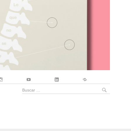
Instagram
YouTube
LinkedIn
Contacto
BUSCA
Buscar
por: