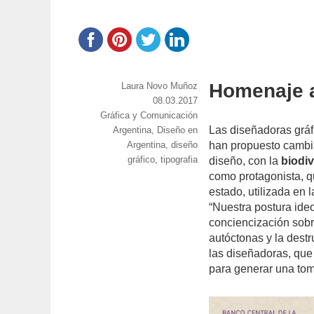
Homenaje a 
https://www.experimenta.es/author/laura-
Laura Novo Muñoz
novo-
Publicado
08.03.2017
Categorías
Gráfica y Comunicación
munoz/
el
Las diseñadoras gráf
Etiquetas
Argentina
,
Diseño en
Argentina
,
diseño
han propuesto cambi
gráfico
,
tipografia
diseño, con la
biodiv
como protagonista, qu
estado, utilizada en 
“Nuestra postura ideo
conciencización sobr
autóctonas y la destr
las diseñadoras, qu
para generar una tom