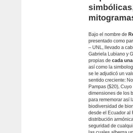
simbólicas
mitograma
Bajo el nombre de
R
presentado como part
– UNL, llevado a cab
Gabriela Lubiano y Gi
propias de
cada una 
así como la simbolog
se le adjudicó un val
sentido creciente: N
Pampas ($20), Cuyo 
dimensiones de los bi
para rememorar así la 
biodiversidad de bio
desde el Ecuador al
distribución armónica
seguridad de cualquie
las cuales alberga u