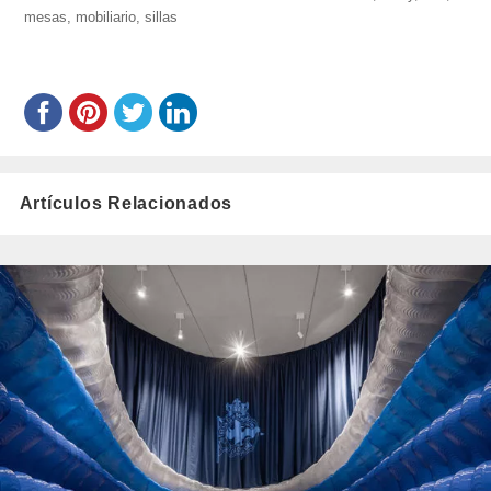
paez/
mesas
,
mobiliario
,
el
sillas
Artículos Relacionados