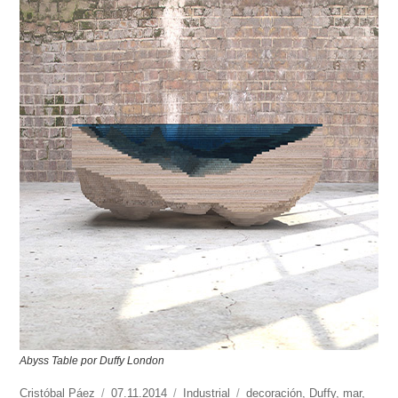
Abyss Table por Duffy London
https://www.experimenta.es/author/cristobal-
Cristóbal Páez
Publicado
07.11.2014
Categorías
Industrial
Etiquetas
decoración
,
Duffy
,
mar
,