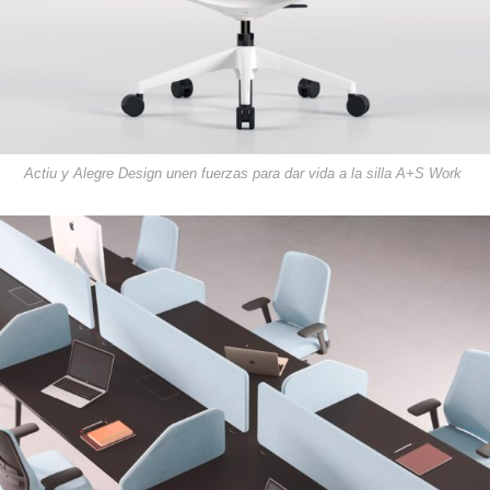
Actiu y Alegre Design unen fuerzas para dar vida a la silla A+S Work