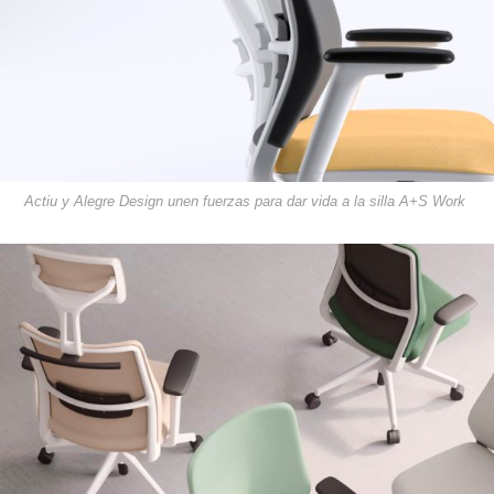
Actiu y Alegre Design unen fuerzas para dar vida a la silla A+S Work