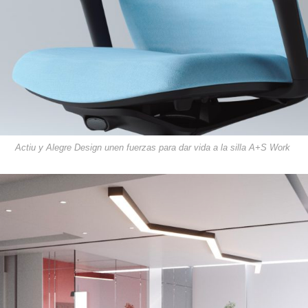
Actiu y Alegre Design unen fuerzas para dar vida a la silla A+S Work