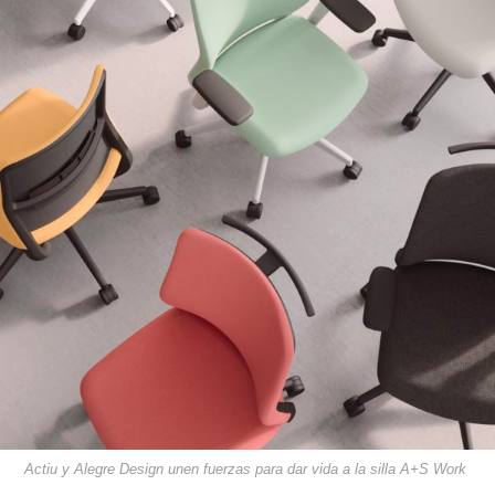
Actiu y Alegre Design unen fuerzas para dar vida a la silla A+S Work