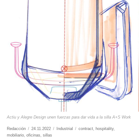
Actiu y Alegre Design unen fuerzas para dar vida a la silla A+S Work
https://www.experimenta.es/author/redaccion/
Redacción
Publicado
24.11.2022
Categorías
Industrial
Etiquetas
contract
,
hospitality
,
mobiliario
,
oficinas
el
,
sillas