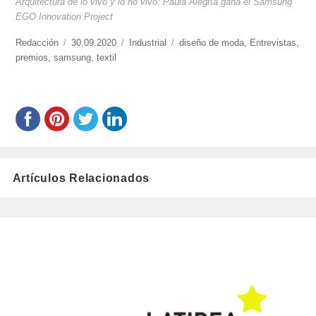
Arquitectura de lo vivo y lo no vivo: Paula Alegría gana el Samsung
EGO Innovation Project
https://www.experimenta.es/author/redaccion/
Redacción
Publicado
30.09.2020
Categorías
Industrial
Etiquetas
diseño de moda
,
Entrevistas
,
premios
,
samsung
el
,
textil
Artículos Relacionados