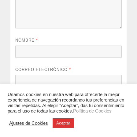
NOMBRE
*
CORREO ELECTRÓNICO
*
Usamos cookies en nuestra web para ofrecerte la mejor
WEB
experiencia de navegación recordando tus preferencias en
visitas repetidas. Al elegir "Aceptar", das tu consentimiento
para el uso de todas las cookies.
Política de Cookies
Ajustes de Cookies
Aceptar
Guarda mi nombre, correo electrónico y web en este
navegador para la próxima vez que comente.