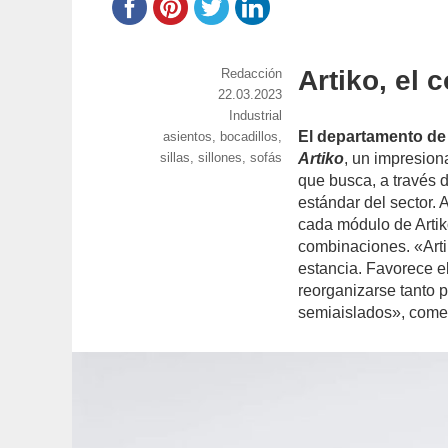
Artiko, el
https://www.experimenta.es/author/red
Redacción
Publicado
22.03.2023
el
Categorías
Industrial
El departamento d
Etiquetas
asientos
,
bocadillos
,
sillas
,
sillones
,
sofás
Artiko
, un impresion
que busca, a través d
estándar del sector. 
cada módulo de Artiko
combinaciones. «Arti
estancia. Favorece e
reorganizarse tanto 
semiaislados», com