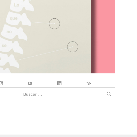
Instagram
YouTube
LinkedIn
Contacto
BUSCA
Buscar
por: