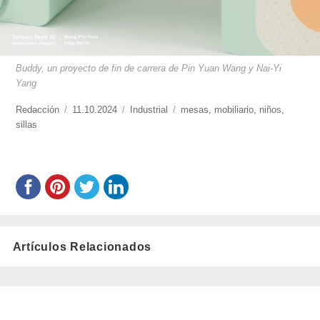
Buddy, un proyecto de fin de carrera de Pin Yuan Wang y Nai-Yi
Yang
https://www.experimenta.es/author/redaccion/
Redacción
Publicado
11.10.2024
Categorías
Industrial
Etiquetas
mesas
,
mobiliario
,
niños
,
sillas
el
Artículos Relacionados