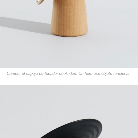
Cameo, el espejo de tocador de Anden. Un hermoso objeto funcional