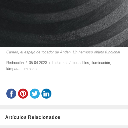
Cameo, el espejo de tocador de Anden. Un hermoso objeto funcional
https://www.experimenta.es/author/redaccion/
Redacción
Publicado
05.04.2023
Categorías
Industrial
Etiquetas
bocadillos
,
iluminación
,
lámpara
,
luminarias
el
Artículos Relacionados