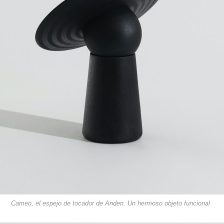
Cameo, el espejo de tocador de Anden. Un hermoso objeto funcional