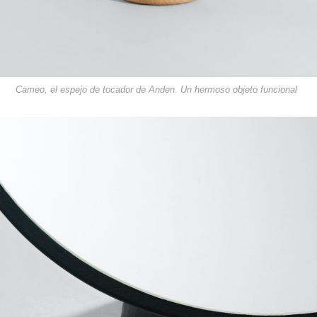
Cameo, el espejo de tocador de Anden. Un hermoso objeto funcional