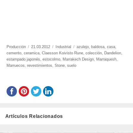
https://www.experimenta.es/author/produccion/
Producción
Publicado
21.03.2012
Categorías
Industrial
Etiquetas
azulejo
,
baldosa
,
casa
,
cemento
,
ceramica
el
,
Claesson Koivisto Rune
,
colección
,
Dandelion
,
estampado japonés
,
estocolmo
,
Marrakech Design
,
Marraquesh
,
Marruecos
,
revestimientos
,
Stone
,
suelo
Artículos Relacionados