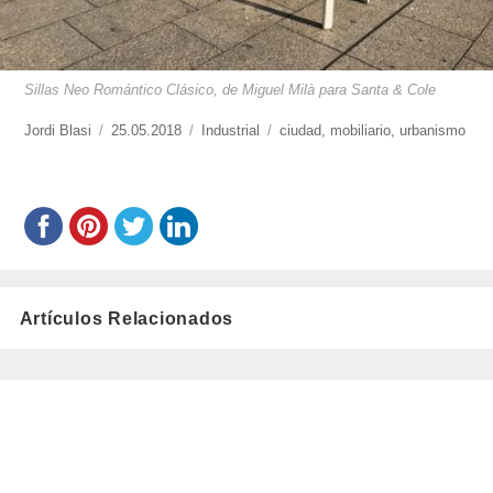
Sillas Neo Romántico Clásico, de Miguel Milà para Santa & Cole
https://www.experimenta.es/author/jordi-
Jordi Blasi
Publicado
25.05.2018
Categorías
Industrial
Etiquetas
ciudad
,
mobiliario
,
urbanismo
blasi/
el
Artículos Relacionados