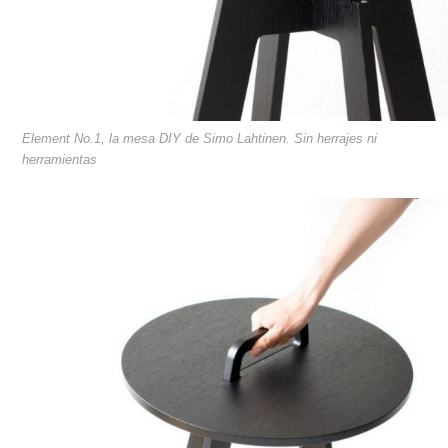
Element No.1, la mesa DIY de Simo Lahtinen. Sin herrajes ni
herramientas