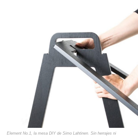
Element No.1, la mesa DIY de Simo Lahtinen. Sin herrajes ni