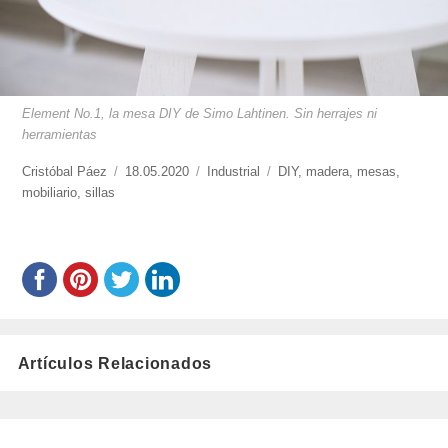
Element No.1, la mesa DIY de Simo Lahtinen. Sin herrajes ni
herramientas
https://www.experimenta.es/author/cristobal-
Cristóbal Páez
Publicado
18.05.2020
Categorías
Industrial
Etiquetas
DIY
,
madera
,
mesas
,
paez/
mobiliario
,
sillas
el
Artículos Relacionados