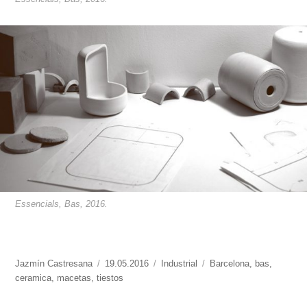
Essencials, Bas, 2016.
https://www.experimenta.es/author/jazmin-
Jazmín Castresana
Publicado
19.05.2016
Categorías
Industrial
Etiquetas
Barcelona
,
bas
,
castresana/
ceramica
,
macetas
,
tiestos
el