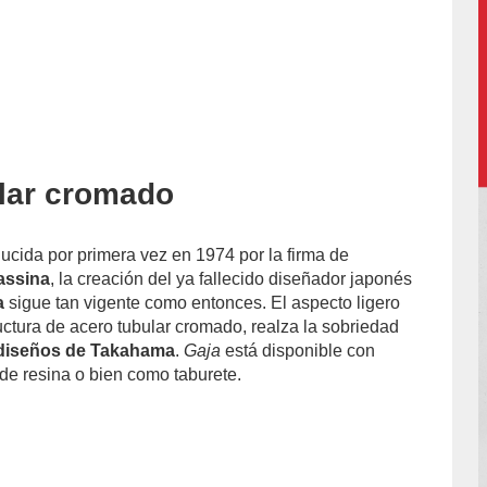
lar cromado
l-
ucida por primera vez en 1974 por la firma de
assina
, la creación del ya fallecido diseñador japonés
a
sigue tan vigente como entonces. El aspecto ligero
uctura de acero tubular cromado, realza la sobriedad
diseños de Takahama
.
Gaja
está disponible con
e resina o bien como taburete.