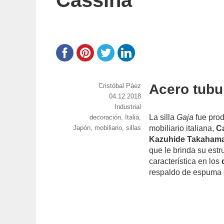
Cassina
Acero tubu
https://www.experimenta.es/author/cristoba
Cristóbal Páez
paez/
Publicado
04.12.2018
el
Categorías
Industrial
La silla
Gaja
fue prod
Etiquetas
decoración
,
Italia
,
Japón
,
mobiliario
,
sillas
mobiliario italiana,
C
Kazuhide Takaham
que le brinda su estr
característica en los
respaldo de espuma d