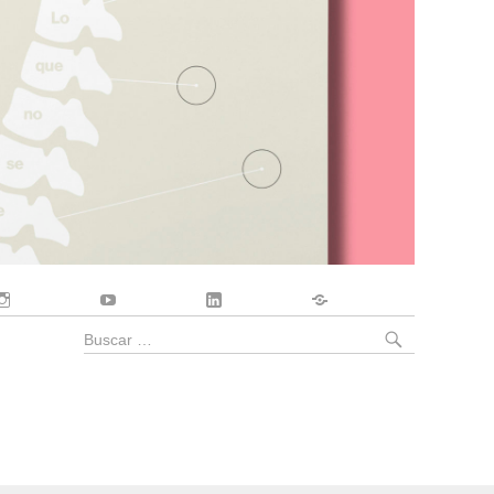
Instagram
YouTube
LinkedIn
Contacto
BUSCA
Buscar
por: