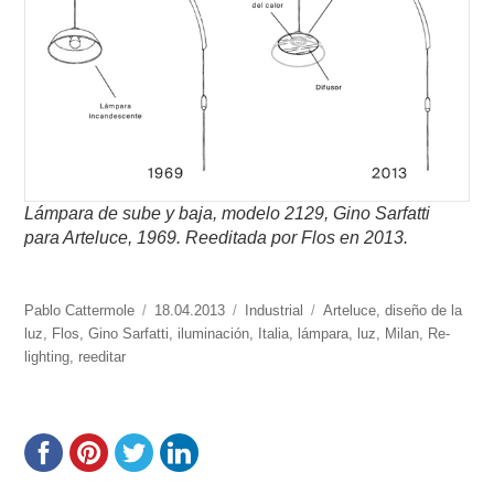
Lámpara de sube y baja, modelo 2129, Gino Sarfatti
para Arteluce, 1969.
Reeditada por Flos en 2013.
https://www.experimenta.es/author/Pablo%20Cattermole/
Pablo Cattermole
Publicado
18.04.2013
Categorías
Industrial
Etiquetas
Arteluce
,
diseño de la
luz
,
Flos
,
Gino Sarfatti
el
,
iluminación
,
Italia
,
lámpara
,
luz
,
Milan
,
Re-
lighting
,
reeditar