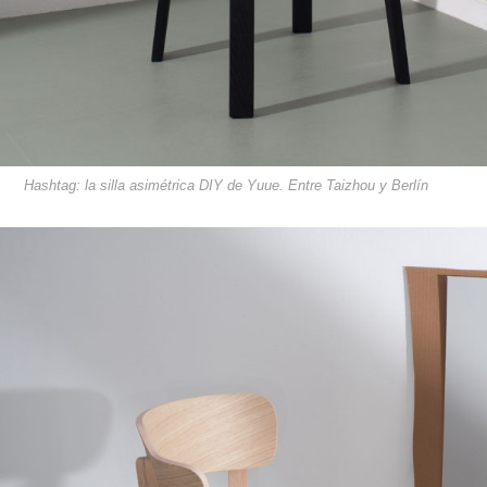
Hashtag: la silla asimétrica DIY de Yuue. Entre Taizhou y Berlín