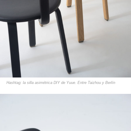
Hashtag: la silla asimétrica DIY de Yuue. Entre Taizhou y Berlín