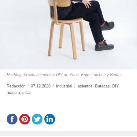
Hashtag: la silla asimétrica DIY de Yuue. Entre Taizhou y Berlín
https://www.experimenta.es/author/redaccion/
Redacción
Publicado
07.12.2020
Categorías
Industrial
Etiquetas
asientos
,
Butacas
,
DIY
,
madera
,
sillas
el