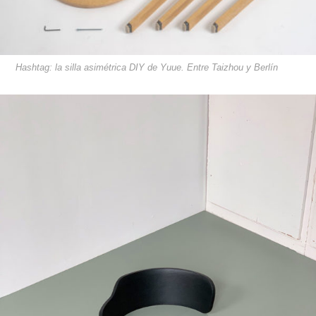
Hashtag: la silla asimétrica DIY de Yuue. Entre Taizhou y Berlín