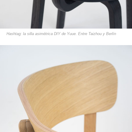
Hashtag: la silla asimétrica DIY de Yuue. Entre Taizhou y Berlín