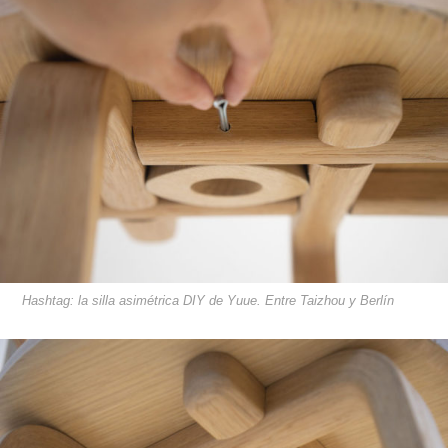
Hashtag: la silla asimétrica DIY de Yuue. Entre Taizhou y Berlín