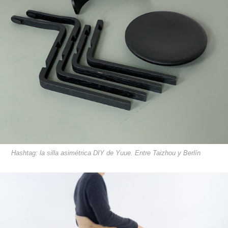
Hashtag: la silla asimétrica DIY de Yuue. Entre Taizhou y Berlín