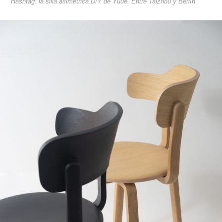
Hashtag: la silla asimétrica DIY de Yuue. Entre Taizhou y Berlín