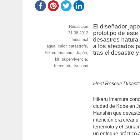
El diseñador jap
https://www.experimenta.es/author/red
Redacción
prototipo de este
Publicado
31.08.2012
desastres natura
el
Categorías
Industrial
a los afectados p
Etiquetas
agua
,
calor
,
catástrofe
,
tras el desastre 
Hikaru Imamura
,
Japón
,
kit
,
supervivencia
,
terremoto
,
tsunami
Heat Rescue Disaste
Hikaru Imamura concib
ciudad de Kobe en Ja
Hanshin que devastó 
intención era crear 
terremoto y el tsuna
un enfoque práctico 