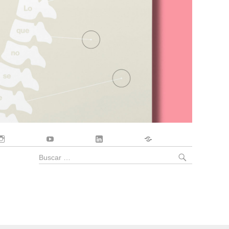
Instagram
YouTube
LinkedIn
Contacto
BUSCA
Buscar
por: