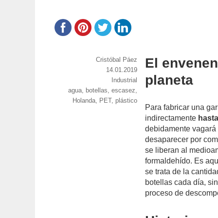
El envenen
https://www.experimenta.es/author/cristoba
Cristóbal Páez
paez/
Publicado
14.01.2019
planeta
el
Categorías
Industrial
Etiquetas
agua
,
botellas
,
escasez
,
Holanda
,
PET
,
plástico
Para fabricar una gar
indirectamente
hasta
debidamente vagará p
desaparecer por comp
se liberan al medioa
formaldehído. Es aqu
se trata de la canti
botellas cada día, si
proceso de descompo