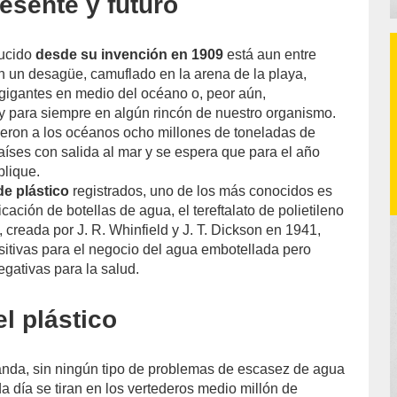
resente y futuro
ducido
desde su invención en 1909
está aun entre
n un desagüe, camuflado en la arena de la playa,
 gigantes en medio del océano o, peor aún,
 para siempre en algún rincón de nuestro organismo.
ieron a los océanos ocho millones de toneladas de
aíses con salida al mar y se espera que para el año
plique.
de plástico
registrados, uno de los más conocidos es
icación de botellas de agua, el tereftalato de polietileno
 creada por J. R. Whinfield y J. T. Dickson en 1941,
itivas para el negocio del agua embotellada pero
gativas para la salud.
l plástico
nda, sin ningún tipo de problemas de escasez de agua
ada día se tiran en los vertederos medio millón de