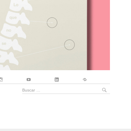
Instagram
YouTube
LinkedIn
Contacto
BUSCA
Buscar
por: