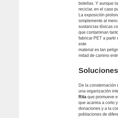
botellas. Y aunque l
reciclar, en el caso 
La exposición prolon
simplemente al mero 
sustancias tóxicas c
que contaminan tanto
fabricar PET a parti
este
material es tan peli
mitad de camino entre
Solucione
De la consternación
una organización int
Rita
que promueve el
que acarrea a corto y
donaciones y a la co
poblaciones de difere