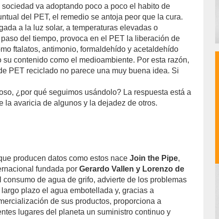
a sociedad va adoptando poco a poco el habito de
puntual del PET, el remedio se antoja peor que la cura.
gada a la luz solar, a temperaturas elevadas o
paso del tiempo, provoca en el PET la liberación de
omo ftalatos, antimonio, formaldehído y acetaldehído
 su contenido como el medioambiente. Por esta razón,
r de PET reciclado no parece una muy buena idea. Si
groso, ¿por qué seguimos usándolo? La respuesta está a
 la avaricia de algunos y la dejadez de otros.
s
 que producen datos como estos nace
Join the Pipe
,
ernacional fundada por
Gerardo Vallen y Lorenzo de
 consumo de agua de grifo, advierte de los problemas
 largo plazo el agua embotellada y, gracias a
mercialización de sus productos, proporciona a
ntes lugares del planeta un suministro continuo y