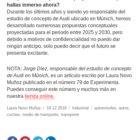
hallas inmerso ahora?
Durante los últimos años y siendo yo responsable del
estudio de concepto de Audi ubicado en Múnich, hemos
desarrollado numerosas propuestas conceptuales
proyectadas para el periodo entre 2025 y 2030, pero
debido a motivos de confidencialidad no puedo dar
ningún anticipo, solo puedo decir que el futuro se
presenta excitante.
NOTA:
Jorge Díez, responsable del estudio de concepto
de Audi en Múnich,
es un artículo escrito por Laura Novo
Muñoz publicado en el número 79 de Experimenta.
Puedes conseguir este número y muchos más en
nuestra
tienda online.
https://www.experimenta.es/author/laura-
Laura Novo Muñoz
Publicado
19.12.2018
Categorías
Industrial
Etiquetas
automóviles
,
autos
,
novo-
coches
,
medio de transporte
el
,
transporte
munoz/