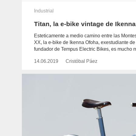
Industrial
Titan, la e-bike vintage de Iken
Esteticamente a medio camino entre las Montesa 
XX, la e-bike de Ikenna Ofoha, exestudiante de
fundador de Tempus Electric Bikes, es mucho 
14.06.2019
Publicado
Cristóbal Páez
https://www.experimenta.es/auth
el
paez/