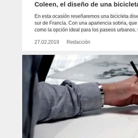
Coleen, el diseño de una biciclet
En esta ocasión reseñaremos una bicicleta diseña
sur de Francia. Con una apariencia sobria, que
como la opción ideal para los paseos urbanos
27.02.2019
Publicado
Redacción
https://www.experimenta.es/aut
el