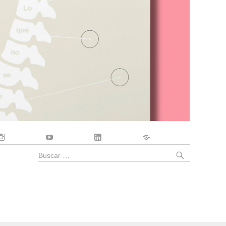
Instagram
YouTube
LinkedIn
Contacto
BUSCA
Buscar
por: