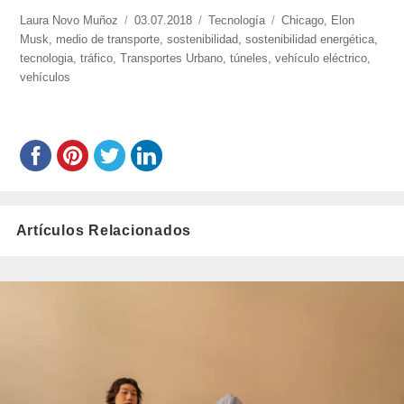
https://www.experimenta.es/author/laura-
Laura Novo Muñoz
Publicado
03.07.2018
Categorías
Tecnología
Etiquetas
Chicago
,
Elon
novo-
Musk
,
medio de transporte
el
,
sostenibilidad
,
sostenibilidad energética
,
munoz/
tecnologia
,
tráfico
,
Transportes Urbano
,
túneles
,
vehículo eléctrico
,
vehículos
Artículos Relacionados