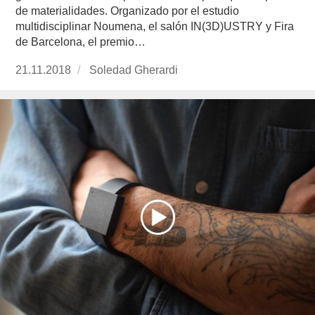
de materialidades. Organizado por el estudio
multidisciplinar Noumena, el salón IN(3D)USTRY y Fira
de Barcelona, el premio…
Publicado
21.11.2018
https://www.experimenta.es/author/soledad-
Soledad Gherardi
el
gherardi/