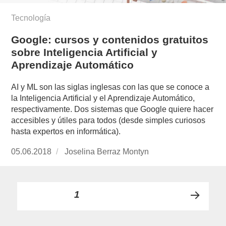
Tecnología
Google: cursos y contenidos gratuitos
sobre Inteligencia Artificial y
Aprendizaje Automático
AI y ML son las siglas inglesas con las que se conoce a
la Inteligencia Artificial y el Aprendizaje Automático,
respectivamente. Dos sistemas que Google quiere hacer
accesibles y útiles para todos (desde simples curiosos
hasta expertos en informática).
Publicado
05.06.2018
https://www.experimenta.es/author/joselina-
Joselina Berraz Montyn
el
berraz-
montyn/
Paginación
PÁGINA
1
PRÓ
de
XIMA