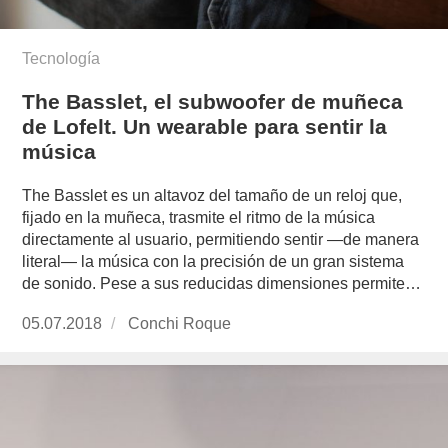
Tecnología
The Basslet, el subwoofer de muñeca
de Lofelt. Un wearable para sentir la
música
The Basslet es un altavoz del tamaño de un reloj que,
fijado en la muñeca, trasmite el ritmo de la música
directamente al usuario, permitiendo sentir —de manera
literal— la música con la precisión de un gran sistema
de sonido. Pese a sus reducidas dimensiones permite…
Publicado
05.07.2018
https://www.experimenta.es/author/conchi-
Conchi Roque
el
roque/