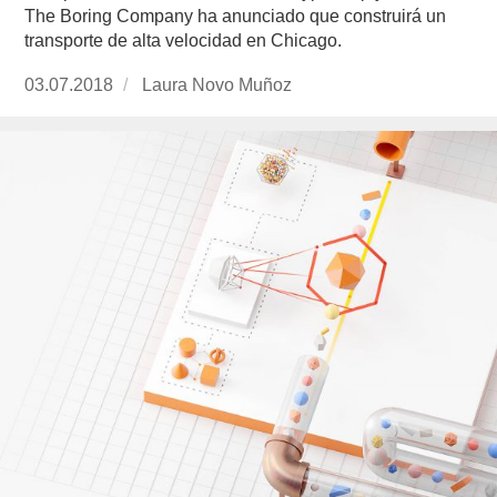
The Boring Company ha anunciado que construirá un
transporte de alta velocidad en Chicago.
Publicado
03.07.2018
https://www.experimenta.es/author/laura-
Laura Novo Muñoz
el
novo-
munoz/