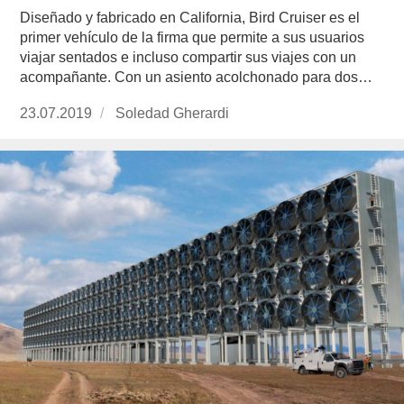
Diseñado y fabricado en California, Bird Cruiser es el
primer vehículo de la firma que permite a sus usuarios
viajar sentados e incluso compartir sus viajes con un
acompañante. Con un asiento acolchonado para dos…
Publicado
23.07.2019
https://www.experimenta.es/author/soledad-
Soledad Gherardi
el
gherardi/