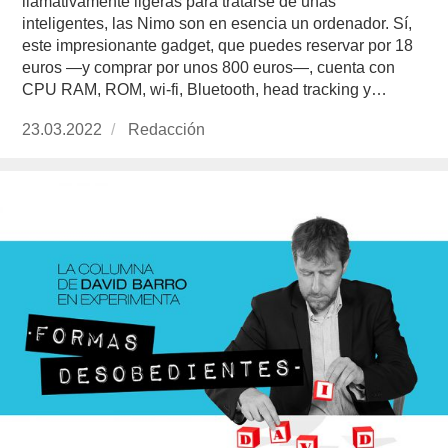
llamativamente ligeras para tratarse de unas
inteligentes, las Nimo son en esencia un ordenador. Sí,
este impresionante gadget, que puedes reservar por 18
euros —y comprar por unos 800 euros—, cuenta con
CPU RAM, ROM, wi-fi, Bluetooth, head tracking y…
Publicado
23.03.2022
https://www.experimenta.es/author/redaccion/
Redacción
el