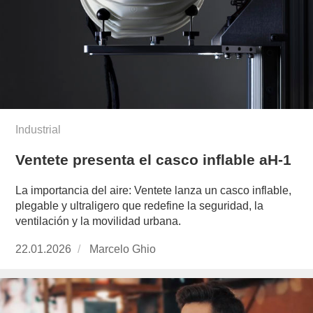
Industrial
Ventete presenta el casco inflable aH-1
La importancia del aire: Ventete lanza un casco inflable,
plegable y ultraligero que redefine la seguridad, la
ventilación y la movilidad urbana.
Publicado
22.01.2026
https://www.experimenta.es/author/marcelo-
Marcelo Ghio
el
ghio/