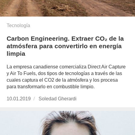
Tecnología
Carbon Engineering. Extraer CO₂ de la
atmósfera para convertirlo en energía
limpia
La empresa canadiense comercializa Direct Air Capture
y Air To Fuels, dos tipos de tecnologías a través de las
cuales captura el CO2 de la atmósfera y los procesa
para transformarlo en combustible limpio.
Publicado
10.01.2019
https://www.experimenta.es/author/soledad-
Soledad Gherardi
el
gherardi/