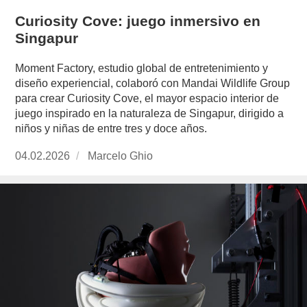
Curiosity Cove: juego inmersivo en
Singapur
Moment Factory, estudio global de entretenimiento y
diseño experiencial, colaboró con Mandai Wildlife Group
para crear Curiosity Cove, el mayor espacio interior de
juego inspirado en la naturaleza de Singapur, dirigido a
niños y niñas de entre tres y doce años.
Publicado
04.02.2026
https://www.experimenta.es/author/marcelo-
Marcelo Ghio
el
ghio/