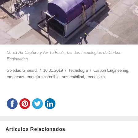
Direct Air Capture y Air To Fuels, las dos tecnologías de Carbon
Engineering.
https://www.experimenta.es/author/soledad-
Soledad Gherardi
Publicado
10.01.2019
Categorías
Tecnología
Etiquetas
Carbon Engineering
,
gherardi/
empresas
,
energía sostenible
el
,
sostenibiliad
,
tecnologia
Artículos Relacionados