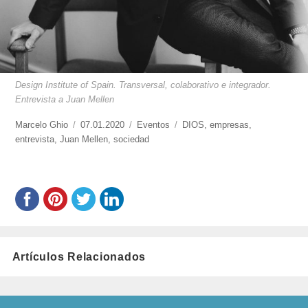
Design Institute of Spain. Transversal, colaborativo e integrador.
Entrevista a Juan Mellen
https://www.experimenta.es/author/marcelo-
Marcelo Ghio
Publicado
07.01.2020
Categorías
Eventos
Etiquetas
DIOS
,
empresas
,
ghio/
entrevista
,
Juan Mellen
el
,
sociedad
Artículos Relacionados