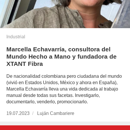
Industrial
Marcella Echavarría, consultora del
Mundo Hecho a Mano y fundadora de
XTANT Fibra
De nacionalidad colombiana pero ciudadana del mundo
(vivió en Estados Unidos, México y ahora en España),
Marcella Echavarría lleva una vida dedicada al trabajo
manual desde todas sus facetas. Investigarlo,
documentarlo, venderlo, promocionarlo.
Publicado
19.07.2023
https://www.experimenta.es/author/lujan-
Luján Cambariere
el
cambariere/