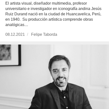
El artista visual, diseñador multimedia, profesor
universitario e investigador en iconografía andina Jesús
Ruiz Durand nació en la ciudad de Huancavelica, Perú,
en 1940. Su producción artística comprende obras
analógicas…
Publicado
08.12.2021
https://www.experimenta.es/author/felipe-
Felipe Taborda
el
taborda/