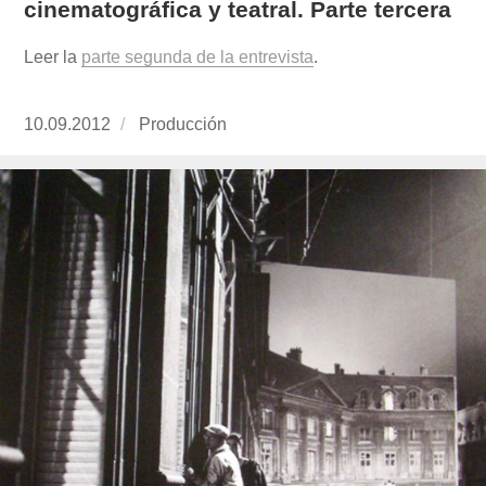
cinematográfica y teatral. Parte tercera
Leer la
parte segunda de la entrevista
.
Publicado
10.09.2012
https://www.experimenta.es/author/produccion
Producción
el