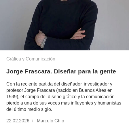
Gráfica y Comunicación
Jorge Frascara. Diseñar para la gente
Con la reciente partida del diseñador, investigador y
profesor Jorge Frascara (nacido en Buenos Aires en
1939), el campo del diseño gráfico y la comunicación
pierde a una de sus voces más influyentes y humanistas
del último medio siglo.
Publicado
22.02.2026
https://www.experimenta.es/author/marcelo-
Marcelo Ghio
el
ghio/