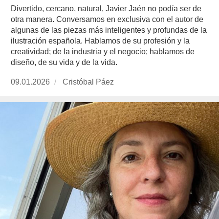
Divertido, cercano, natural, Javier Jaén no podía ser de
otra manera. Conversamos en exclusiva con el autor de
algunas de las piezas más inteligentes y profundas de la
ilustración española. Hablamos de su profesión y la
creatividad; de la industria y el negocio; hablamos de
diseño, de su vida y de la vida.
Publicado
09.01.2026
https://www.experimenta.es/author/cristobal-
Cristóbal Páez
el
paez/