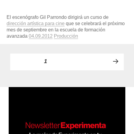
El escenógrafo Gil Parrondo dirigirá un curso de
dirección artística para cine
que se celebrará el próximo
mes de septiembre en la escuela de formación
avanzada
Publicado
04.09.2012
https://www.experimenta.es/author/pro
Producción
el
Paginación
PÁGINA
1
PRÓ
de
XIMA
PÁGI
entradas
NA