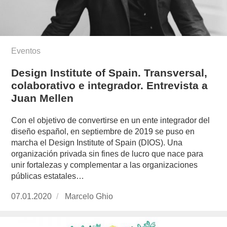
Eventos
Design Institute of Spain. Transversal,
colaborativo e integrador. Entrevista a
Juan Mellen
Con el objetivo de convertirse en un ente integrador del
diseño español, en septiembre de 2019 se puso en
marcha el Design Institute of Spain (DIOS). Una
organización privada sin fines de lucro que nace para
unir fortalezas y complementar a las organizaciones
públicas estatales…
Publicado
07.01.2020
https://www.experimenta.es/author/marcelo-
Marcelo Ghio
el
ghio/