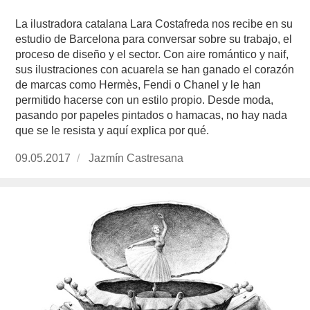
La ilustradora catalana Lara Costafreda nos recibe en su
estudio de Barcelona para conversar sobre su trabajo, el
proceso de diseño y el sector. Con aire romántico y naif,
sus ilustraciones con acuarela se han ganado el corazón
de marcas como Hermès, Fendi o Chanel y le han
permitido hacerse con un estilo propio. Desde moda,
pasando por papeles pintados o hamacas, no hay nada
que se le resista y aquí explica por qué.
Publicado
09.05.2017
https://www.experimenta.es/author/jazmin-
Jazmín Castresana
el
castresana/