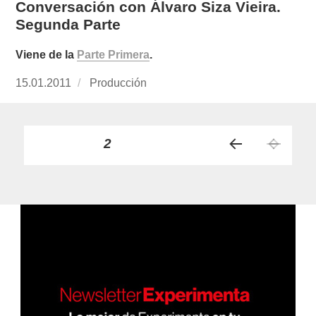
Conversación con Álvaro Siza Vieira.
Segunda Parte
Viene de la
Parte Primera
.
Publicado
15.01.2011
https://www.experimenta.es/author/produccion
Producción
el
Paginación
PÁGINA
2
PÁGI
de
NA
ANT
entradas
ERIO
R