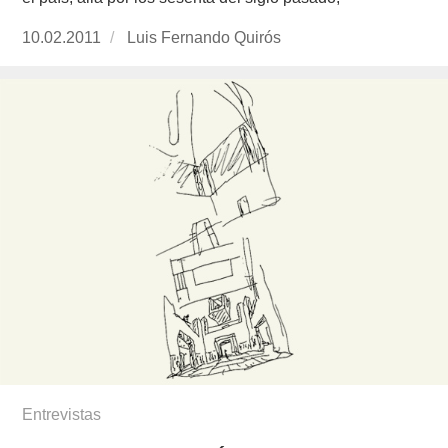
Publicado
10.02.2011
https://www.experimenta.es/author/luis-
Luis Fernando Quirós
el
fernando-
quiros/
Entrevistas