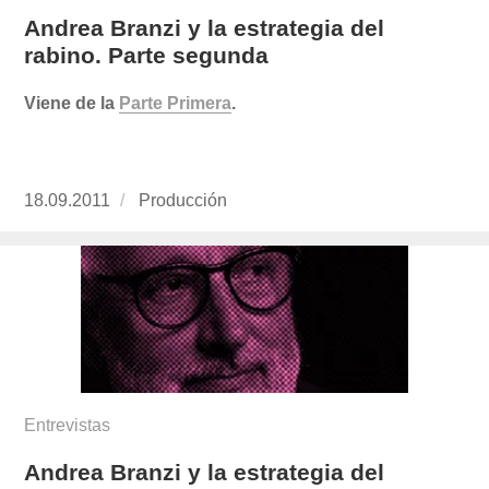
Andrea Branzi y la estrategia del
rabino. Parte segunda
Viene de la
Parte Primera
.
Publicado
18.09.2011
https://www.experimenta.es/author/produccion
Producción
el
Entrevistas
Andrea Branzi y la estrategia del