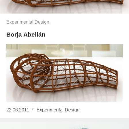
Experimental Design
Borja Abellán
Publicado
22.06.2011
https://www.experimenta.es/author/Experime
Experimental Design
el