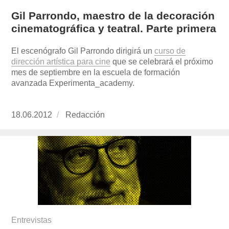
Gil Parrondo, maestro de la decoración
cinematográfica y teatral. Parte primera
El escenógrafo Gil Parrondo dirigirá un
curso de
dirección artística para cine
que se celebrará el próximo
mes de septiembre en la escuela de formación
avanzada Experimenta_academy.
Publicado
18.06.2012
https://www.experimenta.es/author/redaccion/
Redacción
el
Entrevistas