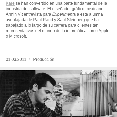
Kare
se han convertido en una parte fundamental de la
industria del software. El diseñador gráfico mexicano
Armin Vit entrevista para
Experimenta
a esta alumna
aventajada de Paul Rand y Saul Steinberg que ha
trabajado a lo largo de su carrera para clientes tan
representativos del mundo de la informática como Apple
o Microsoft.
Publicado
01.03.2011
https://www.experimenta.es/author/produccion
Producción
el