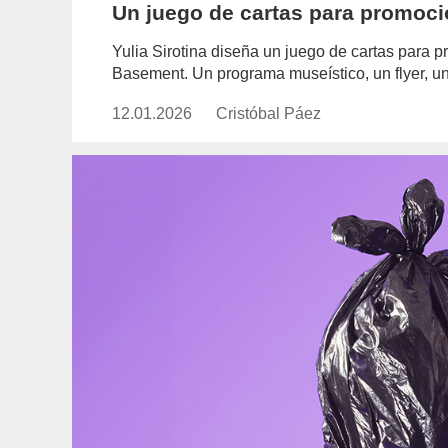
Un juego de cartas para promoci
Yulia Sirotina diseña un juego de cartas para 
Basement. Un programa museístico, un flyer, un 
12.01.2026
Publicado
Cristóbal Páez
https://www.experimenta.es/auth
el
paez/