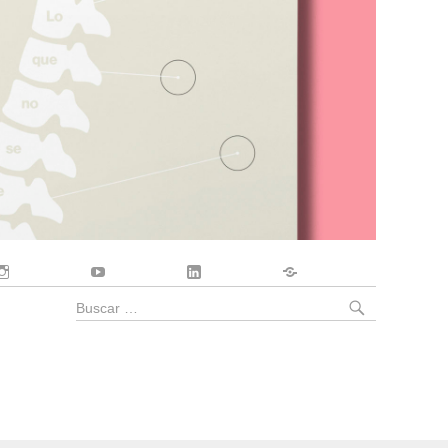
Instagram
YouTube
LinkedIn
Contacto
BUSCA
Buscar
por: