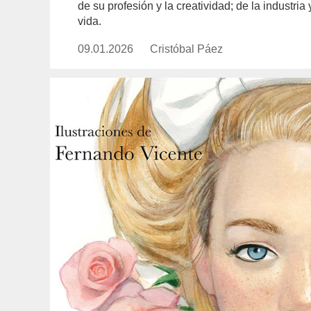
de su profesión y la creatividad; de la industri
vida.
09.01.2026
Publicado
Cristóbal Páez
https://www.experimenta.es/auth
el
paez/