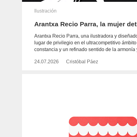
Ilustración
Arantxa Recio Parra, la mujer de
Arantxa Recio Parra, una ilustradora y diseña
lugar de privilegio en el ultracompetitivo ámbito 
constancia y un refinado sentido de la armonía 
24.07.2026
Publicado
Cristóbal Páez
https://www.experimenta.es/auth
el
paez/