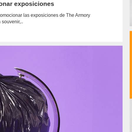
onar exposiciones
promocionar las exposiciones de The Armory
souvenir,..
or/cristobal-