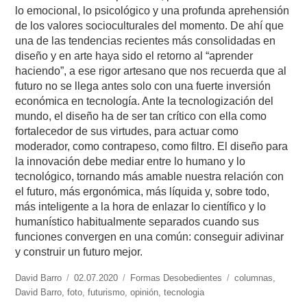
lo emocional, lo psicológico y una profunda aprehensión
de los valores socioculturales del momento. De ahí que
una de las tendencias recientes más consolidadas en
diseño y en arte haya sido el retorno al “aprender
haciendo”, a ese rigor artesano que nos recuerda que al
futuro no se llega antes solo con una fuerte inversión
económica en tecnología. Ante la tecnologización del
mundo, el diseño ha de ser tan crítico con ella como
fortalecedor de sus virtudes, para actuar como
moderador, como contrapeso, como filtro. El diseño para
la innovación debe mediar entre lo humano y lo
tecnológico, tornando más amable nuestra relación con
el futuro, más ergonómica, más líquida y, sobre todo,
más inteligente a la hora de enlazar lo científico y lo
humanístico habitualmente separados cuando sus
funciones convergen en una común: conseguir adivinar
y construir un futuro mejor.
https://www.experimenta.es/author/david-
David Barro
Publicado
02.07.2020
Categorías
Formas Desobedientes
Etiquetas
columnas
,
barro/
David Barro
,
foto
el
,
futurismo
,
opinión
,
tecnologia